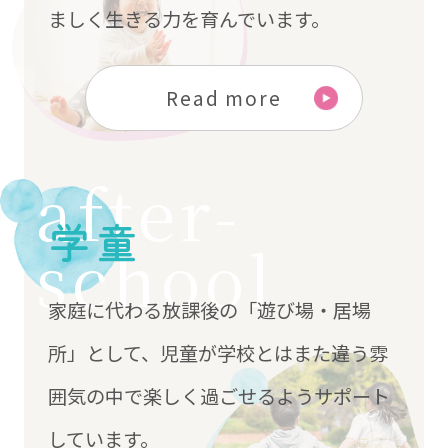
ましく生きる力を育んでいます。
Read more
after-
学童
school
家庭に代わる放課後の「遊び場・居場
所」として、児童が学校とはまた違う雰
囲気の中で楽しく過ごせるようサポート
しています。