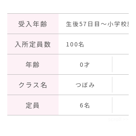
受入年齢
生後57日目～小学校就
入所定員数
100名
年齢
0才
クラス名
つぼみ
す
定員
6名
scroll >>