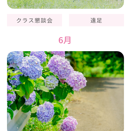
クラス懇談会
遠足
6月