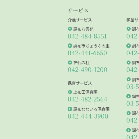
サービス
介護サービス
学童サ
調布八雲苑
調
042-484-8551
042
調布市ちょうふの里
調
042-441-6650
042
神代の杜
調
042-490-1200
042
調
保育サービス
03-
上布田保育園
調
042-482-2564
03-
調布なないろ保育園
調
042-444-3900
042
調
042