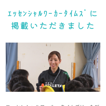
ｴｯｾﾝｼｬﾙﾜｰｶｰﾀｲﾑｽﾞに
掲載いただきました